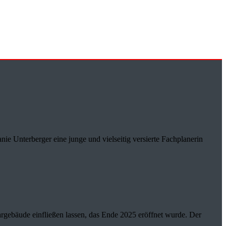
nie Unterberger eine junge und vielseitig versierte Fachplanerin
rgebäude einfließen lassen, das Ende 2025 eröffnet wurde. Der