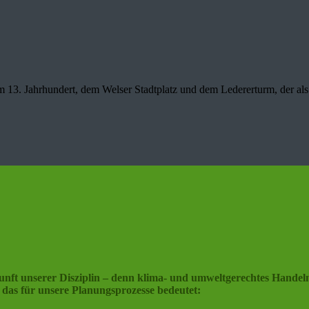
3. Jahrhundert, dem Welser Stadtplatz und dem Ledererturm, der als W
 unserer Disziplin – denn klima- und umweltgerechtes Handeln ge
das für unsere Planungsprozesse bedeutet: