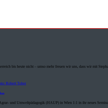
rreich bis heute nicht – umso mehr freuen wir uns, dass wir mit Stepha
zbau
r Agrar- und Umweltpädagogik (HAUP) in Wien 1:1 in ihr neues Semina