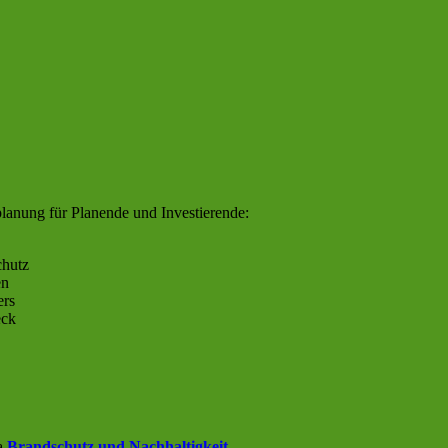
lanung für Planende und Investierende:
chutz
en
ers
eck
ma
Brandschutz und Nachhaltigkeit
.