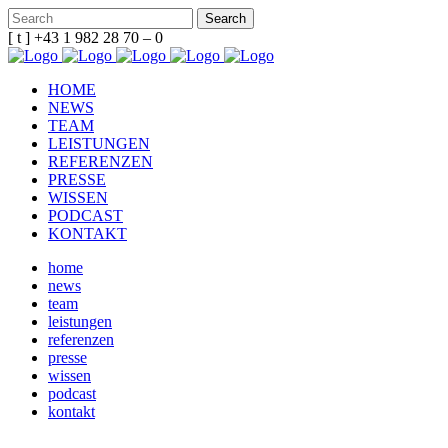
[ t ] +43 1 982 28 70 – 0
HOME
NEWS
TEAM
LEISTUNGEN
REFERENZEN
PRESSE
WISSEN
PODCAST
KONTAKT
home
news
team
leistungen
referenzen
presse
wissen
podcast
kontakt