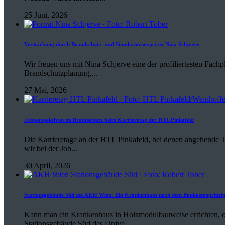
25 Juni, 2026
Verstärkung durch Brandschutz- und Simulationsexpertin Nina Schjerve
Wir freuen uns mit Nina Schjerve eine der profiliertesten Fachp
Brandschutzplanung,...
27 Mai, 2026
Jobperspektiven im Brandschutz beim Karrieretag der HTL Pinkafeld
Die Karrieretage an der HTL Pinkafeld, bei denen angehende T
wir bei der Job...
30 April, 2026
Stationsgebäude Süd des AKH Wien: Ein Krankenhaus nach dem Baukastenprinzi
Kann man ein Krankenhaus in Holzmodulbauweise errichten, od
Stationsgebäude Süd des Unive...