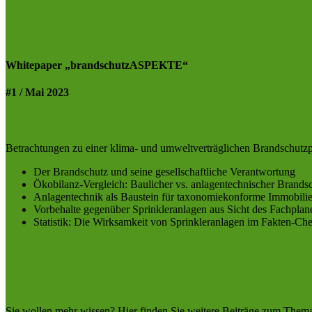
Whitepaper „brandschutzASPEKTE“
#1 / Mai 2023
Betrachtungen zu einer klima- und umweltverträglichen Brandschutzp
Der Brandschutz und seine gesellschaftliche Verantwortung
Ökobilanz-Vergleich: Baulicher vs. anlagentechnischer Brands
Anlagentechnik als Baustein für taxonomiekonforme Immobili
Vorbehalte gegenüber Sprinkleranlagen aus Sicht des Fachplan
Statistik: Die Wirksamkeit von Sprinkleranlagen im Fakten-Ch
Sie wollen mehr wissen? Hier finden Sie weitere Beiträge zum The