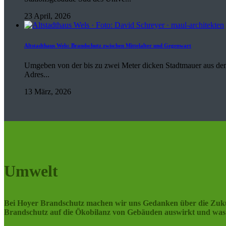
23 April, 2026
Altstadthaus Wels: Brandschutz zwischen Mittelalter und Gegenwart
Umgeben von der bis zu zwei Meter dicken Stadtmauer aus dem 1
Adres...
13 März, 2026
Umwelt
Bei Hoyer Brandschutz machen wir uns Gedanken über die Zukunft
Brandschutz auf die Ökobilanz von Gebäuden auswirkt und was 