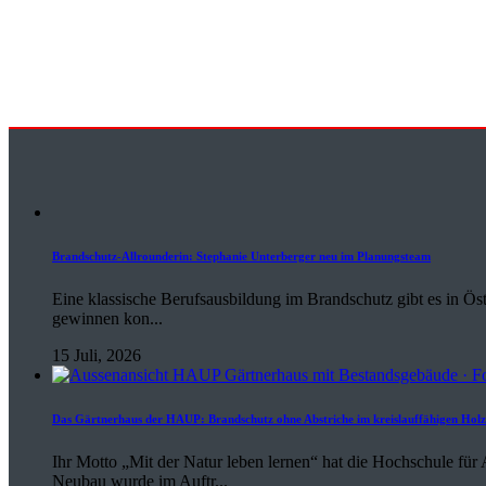
Brandschutz-Allrounderin: Stephanie Unterberger neu im Planungsteam
Eine klassische Berufsausbildung im Brandschutz gibt es in Öste
gewinnen kon...
15 Juli, 2026
Das Gärtnerhaus der HAUP: Brandschutz ohne Abstriche im kreislauffähigen Hol
Ihr Motto „Mit der Natur leben lernen“ hat die Hochschule fü
Neubau wurde im Auftr...