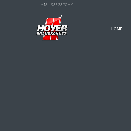
[ t ] +43 1 982 28 70 – 0
HOME