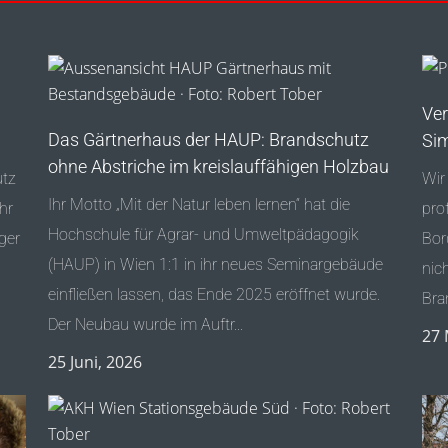
Ver
Das Gärtnerhaus der HAUP: Brandschutz
Sim
ohne Abstriche im kreislauffähigen Holzbau
utz
Wir
Ihr Motto „Mit der Natur leben lernen“ hat die
hr
pro
Hochschule für Agrar- und Umweltpädagogik
ger
Bor
(HAUP) in Wien 1:1 in ihr neues Seminargebäude
nic
einfließen lassen, das Ende 2025 eröffnet wurde.
Bra
Der Neubau wurde im Auftr...
27 
25 Juni, 2026