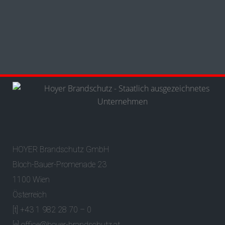
HOYER Brandschutz GmbH
Bloch-Bauer-Promenade 23
1100 Wien
Österreich
[t] +43 1 982 28 70 – 0
[e]
office@hoyer-brandschutz.at