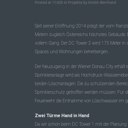
Posted at 11:02h
in
Projekte
by
Kristin Bernhard
Seit seiner Eröffnung 2014 prägt der vom franz
Metern zugleich Österreichs höchstes Gebäude. Er
vollem Gang. Der DC Tower 2 wird 175 Meter in
Spaces und Wohnungen beherbergen.
Der Neuzugang in der Wiener Donau City erhält e
Sprinkleranlage wird als Hochdruck-Wasserneb
beiden Löschanlagen. Die zu schützenden Berei
Sprinklerschutz getroffen werden müssen. Für d
Feuerwehr die Entnahme von Löschwasser im ge
Zwei Türme Hand in Hand
Da wir schon beim DC Tower 1 mit der Planung 