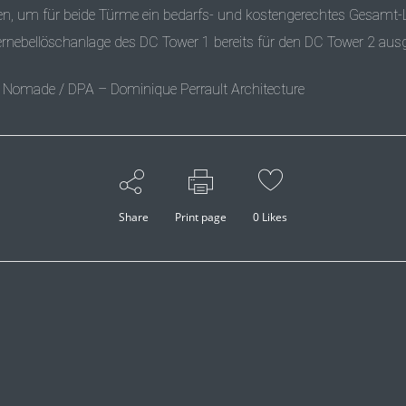
gen, um für beide Türme ein bedarfs- und kostengerechtes Gesamt
ellöschanlage des DC Tower 1 bereits für den DC Tower 2 ausgele
Le Nomade / DPA – Dominique Perrault Architecture
Share
Print page
0
Likes