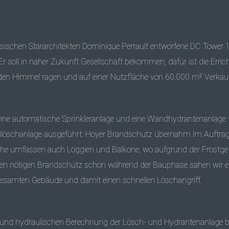
ösischen Stararchitekten Dominique Perrault entworfene DC Tower 1
 soll in naher Zukunft Gesellschaft bekommen, dafür ist die Errich
 den Himmel ragen und auf einer Nutzfläche von 60.000 m² Verkau
ine automatische Sprinkleranlage und eine Wandhydrantenanlage für
ellöschanlage ausgeführt. Hoyer Brandschutz übernahm im Auftra
che umfassen auch Loggien und Balkone, wo aufgrund der Frostge
en nötigen Brandschutz schon während der Bauphase sahen wir eine 
samten Gebäude und damit einen schnellen Löschangriff.
und hydraulischen Berechnung der Lösch- und Hydrantenanlage bet