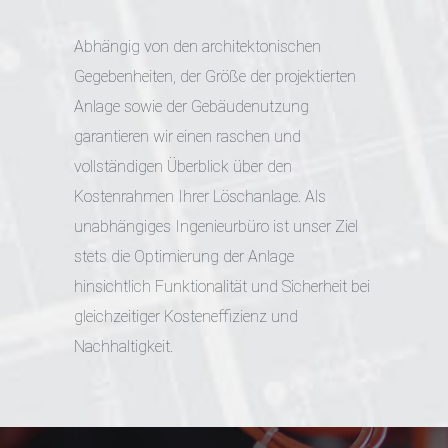
Abhängig von den architektonischen
Gegebenheiten, der Größe der projektierten
Anlage sowie der Gebäudenutzung
garantieren wir einen raschen und
vollständigen Überblick über den
Kostenrahmen Ihrer Löschanlage.
Als
unabhängiges Ingenieurbüro ist unser Ziel
stets die Optimierung der Anlage
hinsichtlich Funktionalität und Sicherheit bei
gleichzeitiger Kosteneffizienz und
Nachhaltigkeit.