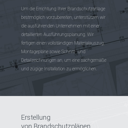
Um die Errichtung Ihrer Brandschutzanlage
bestmöglich vorzubereiten, unterstützen wir
die ausführenden Unternehmen mit einer
detaillierten Ausführungsplanung.
Wir
fertigen einen vollständigen Materialauszug,
Montagepläne sowie Schnitt- und
Detailzeichnungen an, um eine sachgemäße
und zügige Installation zu ermöglichen.
Erstellung
von Brandschutzplänen