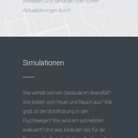
Betreibern und Behörden oder führen
Aktualisierungen durch.
Simulationen
Wie verhält sich ein Gebäude im Brandfall?
Wie breiten sich Feuer und Rauch aus? Wie
groß ist die Sichttrübung in den
Fluchtwegen? Wie wird am schnellsten
evakuiert? Und was bedeutet das für die