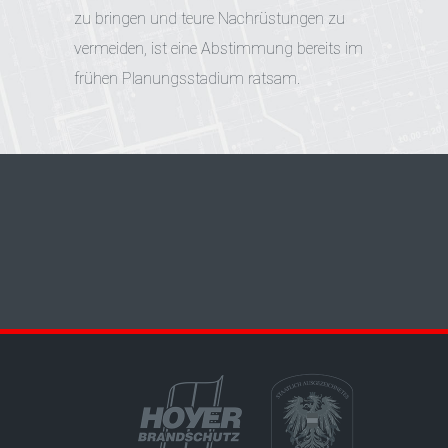
zu bringen und teure Nachrüstungen zu
vermeiden, ist eine Abstimmung bereits im
frühen Planungsstadium ratsam.