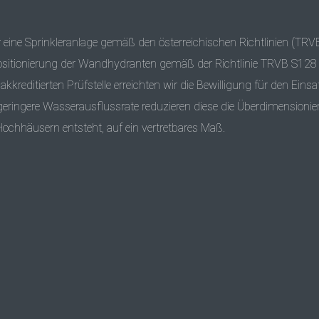
r
eine Sprinkleranlage gemäß den österreichischen Richtlinien (
TRV
ositionierung der Wandhydranten gemäß der Richtlinie
TRVB
S128 
reditierten Prüfstelle erreichten wir die Bewilligung für den Einsa
 geringere Wasserausflussrate reduzieren diese die Überdimensioni
ochhäusern entsteht, auf ein vertretbares Maß.