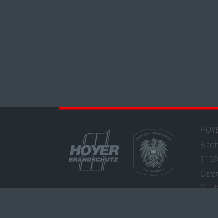
HOYE
Bloc
1100
Öster
[t] +
[e]
of