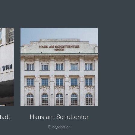
view
tadt
Haus am Schottentor
Bürogebäude