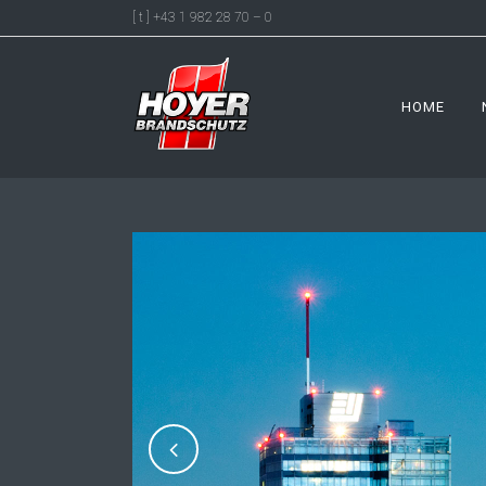
[ t ] +43 1 982 28 70 – 0
HOME