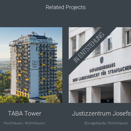
Related Projects
view
view
TABA Tower
Justizzentrum Josefs
Hochhäuser, Wohnhäuser
Bürogebäude, Wohnhäuser