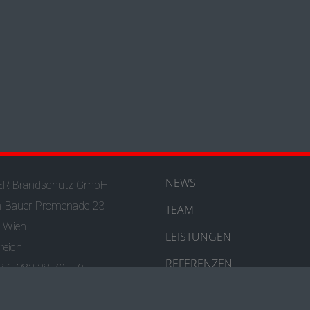
NEWS
R Brandschutz GmbH
h-Bauer-Promenade 23
TEAM
 Wien
LEISTUNGEN
reich
REFERENZEN
43 1 982 28 70 – 0
fice@hoyer-brandschutz.at
PRESSE