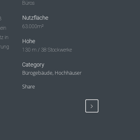
Büros
Nutzfläche
B
63.000m²
ein
tz in
Höhe
erung
130 m / 38 Stockwerke
Category
Bürogebäude, Hochhäuser
Share