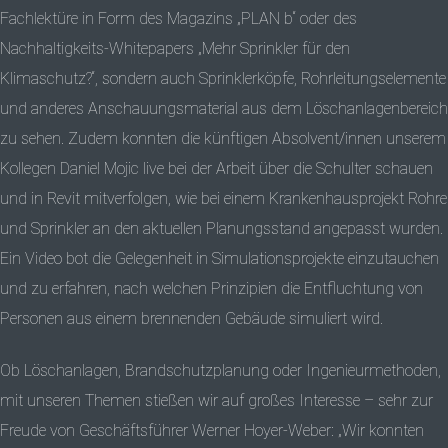
Fachlektüre in Form des Magazins „PLAN b“ oder des
Nachhaltigkeits-Whitepapers „Mehr Sprinkler für den
Klimaschutz?“, sondern auch Sprinklerköpfe, Rohrleitungselemente
und anderes Anschauungsmaterial aus dem Löschanlagenbereich
zu sehen. Zudem konnten die künftigen Absolvent/innen unserem
Kollegen Daniel Mojic live bei der Arbeit über die Schulter schauen
und in Revit mitverfolgen, wie bei einem Krankenhausprojekt Rohre
und Sprinkler an den aktuellen Planungsstand angepasst wurden.
Ein Video bot die Gelegenheit in Simulationsprojekte einzutauchen
und zu erfahren, nach welchen Prinzipien die Entfluchtung von
Personen aus einem brennenden Gebäude simuliert wird.
Ob Löschanlagen, Brandschutzplanung oder Ingenieurmethoden,
mit unseren Themen stießen wir auf großes Interesse – sehr zur
Freude von Geschäftsführer Werner Hoyer-Weber: „Wir konnten