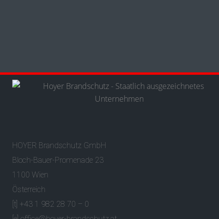
HOYER Brandschutz GmbH
Bloch-Bauer-Promenade 23
1100 Wien
Österreich
[t] +43 1 982 28 70 – 0
[e]
office@hoyer-brandschutz.at