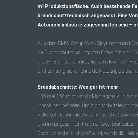
m² Produktionsfläche. Auch bestehende Fer
brandschutztechnisch angepasst. Eine Vorg
Automobilindustrie zugeschnitten sein – o
Aus dem BMW Group Werk Steyr kommen künftig 
die Brandschutzplanung vom Entwurf bis zur Gen
großen Brandabschnitte, die sich durch den Fläc
Entfluchtung sicher, ohne die Nutzung zu beeint
Brandabschnitte: Weniger ist mehr
105 mal 150 m misst die Montagehalle, in der 
Maschinen befinden. Um brandschutztechnische A
Vollgeschoß und ein Zwischengeschoß zu einem
und in der gesamten Halle nur zwei Brandabschn
überdurchschnittlich groß sind, wurde die Hall