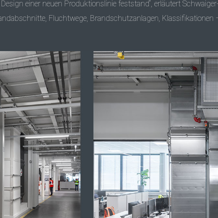
Design einer neuen Produktionslinie feststand“, erläutert Schwai
andabschnitte, Fluchtwege, Brandschutzanlagen, Klassifikation