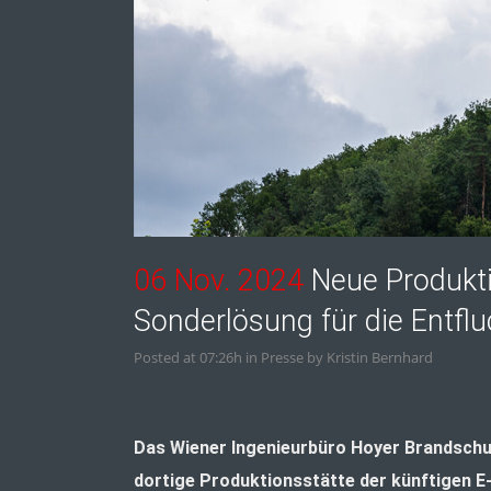
06 Nov. 2024
Neue Produkti
Sonderlösung für die Entfl
Posted at 07:26h
in
Presse
by
Kristin Bernhard
Das Wiener Ingenieurbüro Hoyer Brandschut
dortige Produktionsstätte der künftigen E