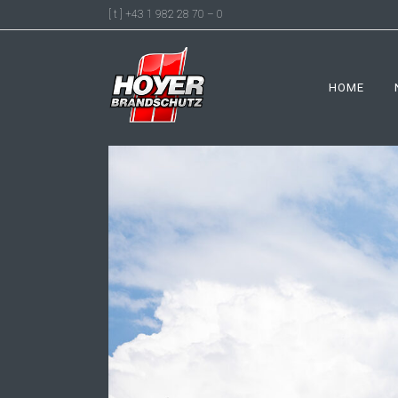
[ t ] +43 1 982 28 70 – 0
HOME