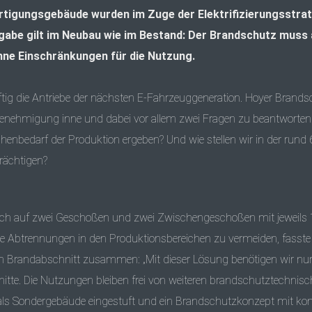
tigungsgebäude wurden im Zuge der Elektrifizierungsstrateg
abe gilt im Neubau wie im Bestand: Der Brandschutz muss 
hne Einschränkungen für die Nutzung.
die Antriebe der nächsten E-Fahrzeuggeneration. Hoyer Brandsch
ehmigung inne und dabei vor allem zwei Fragen zu beantworten: W
henbedarf der Produktion ergeben? Und wie stellen wir in der rund
rächtigen?
sich auf zwei Geschoßen und zwei Zwischengeschoßen mit jeweils
btrennungen in den Produktionsbereichen zu vermeiden, fasste Pr
 Brandabschnitt zusammen: „Mit dieser Lösung benötigen wir nu
itte. Die Nutzungen bleiben frei von weiteren brandschutztechnis
e als Sondergebäude eingestuft und ein Brandschutzkonzept mit ko