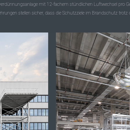
hverdünnungsanlage mit 12-fachem stündlichen Luftwechsel pro Ges
hrungen stellen sicher, dass die Schutzziele im Brandschutz trotz