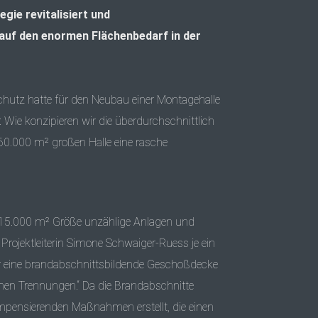
ie revitalisiert und
auf den enormen Flächenbedarf in der
utz hatte für den Neubau einer Montagehalle
ie konzipieren wir die überdurchschnittlich
 60.000 m² großen Halle eine rasche
 15.000 m² Größe unzählige Anlagen und
ojektleiterin Simone Schwaiger-Ruess je ein
r eine brandabschnittsbildende Geschoßdecke
chen Trennungen.“ Da die Brandabschnitte
mpensierenden Maßnahmen erstellt, die einen