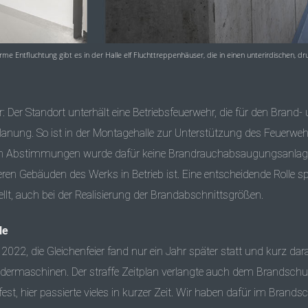
rme Entfluchtung gibt es in der Halle elf Fluchttreppenhäuser, die in einen unterirdischen, dr
 Der Standort unterhält eine Betriebsfeuerwehr, die für den Brand-
lanung. So ist in der Montagehalle zur Unterstützung des Feuerwe
 Abstimmungen wurde dafür keine Brandrauchabsaugungsanlage
ren Gebäuden des Werks in Betrieb ist. Eine entscheidende Rolle spie
llt, auch bei der Realisierung der Brandabschnittsgrößen.
le
2022, die Gleichenfeier fand nur ein Jahr später statt und kurz da
ermaschinen. Der straffe Zeitplan verlangte auch dem Brandschutz 
st, hier passierte vieles in kurzer Zeit. Wir haben dafür im Brand