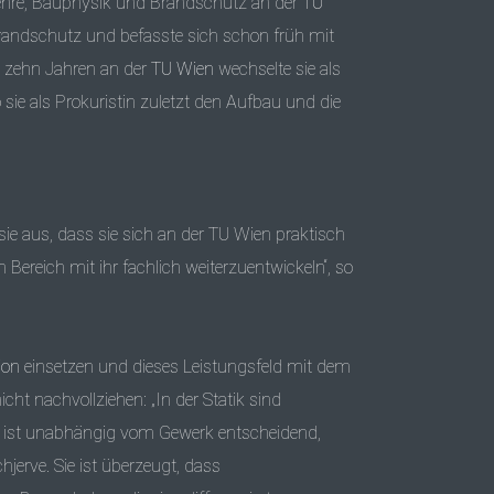
lehre, Bauphysik und Brandschutz an der
TU
 Brandschutz und befasste sich schon früh mit
 zehn Jahren an der
TU Wien
wechselte sie als
sie als Prokuristin zuletzt den Aufbau und die
sie aus, dass sie sich an der TU Wien praktisch
ereich mit ihr fachlich weiterzuentwickeln“, so
ion
einsetzen und dieses Leistungsfeld mit dem
t nachvollziehen: „In der Statik sind
h ist unabhängig vom Gewerk entscheidend,
jerve. Sie ist überzeugt, dass