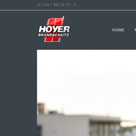
[ t ] +43 1 982 28 70 – 0
HOME