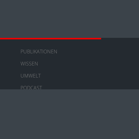
PUBLIKATIONEN
WISSEN
UMWELT
PODCAST
KONTAKT
w.toro.cc