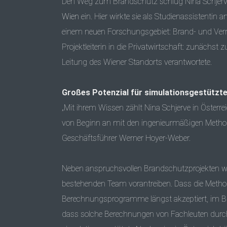
Den Weg zum Brandschutz schlug Nina Schjerve 
Wien
ein. Hier wirkte sie als Studienassistenti
einem neuen Forschungsgebiet: Brand- und Ver
Projektleiterin in die Privatwirtschaft: zunächs
Leitung des Wiener Standorts verantwortete.
Großes Potenzial für simulationsgestützt
„Mit ihrem Wissen zählt Nina Schjerve in Österre
von Beginn an mit den ingenieurmäßigen Methoden
Geschäftsführer Werner Hoyer-Weber.
Neben anspruchsvollen Brandschutzprojekten w
bestehenden Team vorantreiben. Dass die Methodi
Berechnungsprogramme längst akzeptiert, im Br
dass solche Berechnungen von Fachleuten durchge