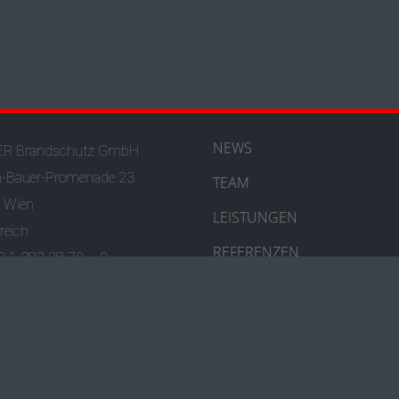
NEWS
R Brandschutz GmbH
h-Bauer-Promenade 23
TEAM
 Wien
LEISTUNGEN
reich
REFERENZEN
43 1 982 28 70 – 0
fice@hoyer-brandschutz.at
PRESSE
hutz & Impressum
· © HOYER Brandschutz GmbH ·
Gestaltung: Robert Tober · ww