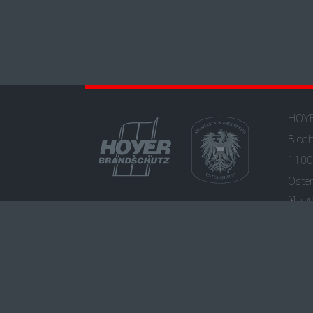
HOYE
Bloc
1100
Öster
[t] +
[e]
of
Datensc