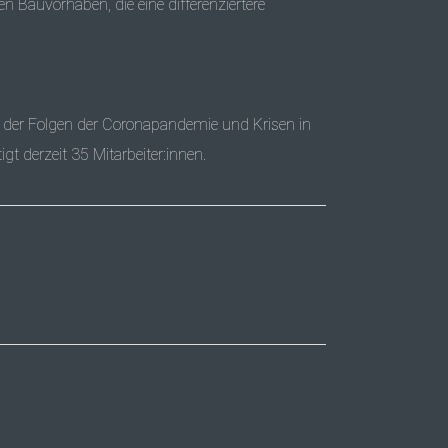
 Bauvorhaben, die eine differenziertere
z der Folgen der Coronapandemie und Krisen in
 derzeit 35 Mitarbeiter:innen.