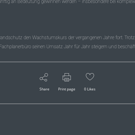
ünftig an Bedeutung gewinnen werden – insbesondere bei komplexen
 Brandschutz den Wachstumskurs der vergangenen Jahre fort. Trot
chplanerbüro seinen Umsatz Jahr für Jahr steigern und beschäftigt
Share
Print page
0
Likes