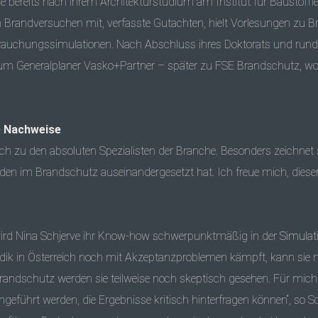
bereits nach ihrem Architekturstudium am Institut für Baustoff
n an Brandversuchen mit, verfasste Gutachten, hielt Vorlesungen zu
rauchungssimulationen. Nach Abschluss ihres Doktorats und rund
t zum Generalplaner Vasko+Partner – später zu FSE Brandschutz, wo 
e Nachweise
ich zu den absoluten Spezialisten der Branche. Besonders zeichnet 
 im Brandschutz auseinandergesetzt hat. Ich freue mich, diesen B
ird Nina Schjerve ihr Know-how schwerpunktmäßig in der
Simulat
k in Österreich noch mit Akzeptanzproblemen kämpft, kann sie nich
andschutz werden sie teilweise noch skeptisch gesehen. Für mic
führt werden, die Ergebnisse kritisch hinterfragen können“, so Sch