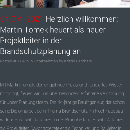
04 Okt. 2021
Herzlich willkommen:
Martin Tomek heuert als neuer
Projektleiter in der
Brandschutzplanung an
Posted at 11:40h
in
Unternehmen
by
Kristin Bernhard
Mit Martin Tomek, der langjährige Praxis und fundiertes Wissen
mitbringt, freuen wir uns über besonders erfahrene Verstärkung
für unser Planungsteam. Der 44-jährige Bauingenieur, der schon
seine Diplomarbeit dem Thema Brandschutz im Hochhausbau
widmete, ist seit 15 Jahren in der Branche tätig – seit 14 Jahren
als Projektleiter. Davor arbeitete er als Techniker und Bauleiter in