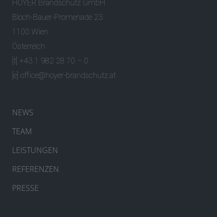
HOYER Brandschutz GmbH
Bloch-Bauer-Promenade 23
1100 Wien
Österreich
[t] +43 1 982 28 70 – 0
[e]
office@hoyer-brandschutz.at
NEWS
TEAM
LEISTUNGEN
REFERENZEN
PRESSE