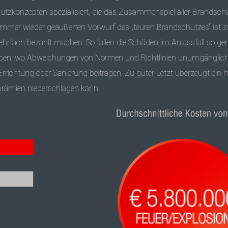
hutzkonzepten spezialisiert, die das Zusammenspiel aller Brands
mmer wieder geäußerten Vorwurf des „teuren Brandschutzes“ ist zu 
rfach bezahlt machen: So fallen die Schäden im Anlassfall so ge
aben, wo Abweichungen von Normen und Richtlinien unumgänglich
 Errichtung oder Sanierung beitragen. Zu guter Letzt überzeugt ein
prämien niederschlagen kann.