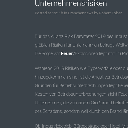
Unternehmensrisiken
Posted at 19:11h
in
Branchennews
by
Robert Tober
Für das
Allianz Risk Barometer 2019
des Industr
größten Risiken für Unternehmen befragt. Weltwe
Die Sorge vor
Feuer
/Explosionen liegt mit 19 Pr
Während 2019 Risiken wie Cybervorfälle oder d
hinzugekommen sind, ist die Angst vor Betrieb
Gründen für Betriebsunterbrechungen liegt Feuer/
Kosten von Betriebsunterbrechungen steht Feuer/E
Unternehmen, die von einem Großbrand betroffene
des Schadens, sondern weil durch den Brand län
Ob Industriebetrieb, Bürogebäude oder Hotel: 