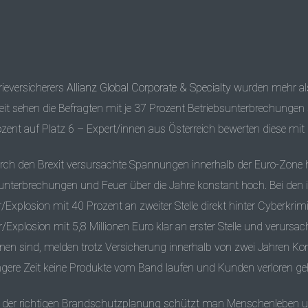
ieversicherers
Allianz Global Corporate & Specialty
wurden mehr als
it sehen die Befragten mit je 37 Prozent Betriebsunterbrechungen s
ozent auf Platz 6 – Expert/innen aus Österreich bewerten diese mi
urch den Brexit versursachte Spannungen innerhalb der Euro-Zone 
sunterbrechungen und Feuer über die Jahre konstant hoch. Bei de
Explosion mit 40 Prozent an zweiter Stelle direkt hinter Cyberkrimi
xplosion mit 5,8 Millionen Euro klar an erster Stelle und verursac
n sind, melden trotz Versicherung innerhalb von zwei Jahren Konk
gere Zeit keine Produkte vom Band laufen und Kunden verloren ge
Mit der richtigen Brandschutzplanung schützt man Menschenleben