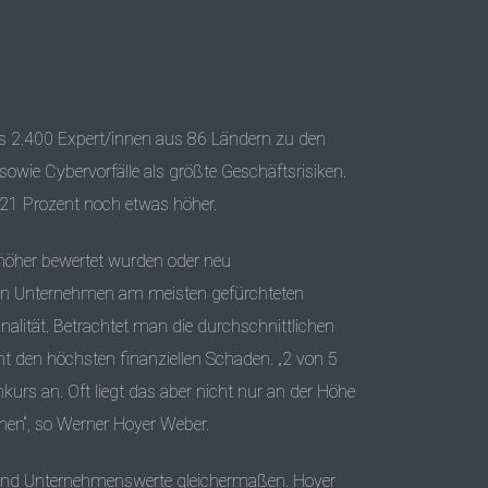
 2.400 Expert/innen aus 86 Ländern zu den
owie Cybervorfälle als größte Geschäftsrisiken.
t 21 Prozent noch etwas höher.
höher bewertet wurden oder neu
n in Unternehmen am meisten gefürchteten
nalität. Betrachtet man die durchschnittlichen
ht den höchsten finanziellen Schaden. „2 von 5
urs an. Oft liegt das aber nicht nur an der Höhe
hen“, so Werner Hoyer Weber.
 und Unternehmenswerte gleichermaßen. Hoyer