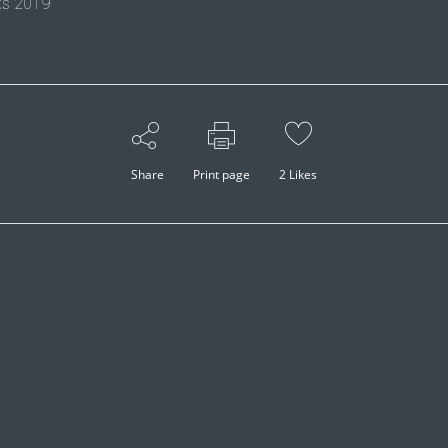
sks 2019
Share
Print page
2
Likes