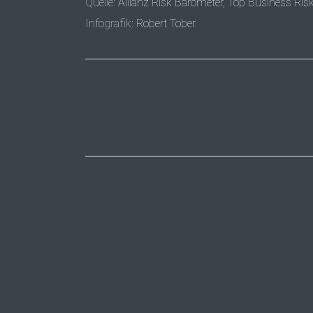
Quelle:
Allianz Risk Barometer, Top Business Ri
Infografik:
Robert Tober