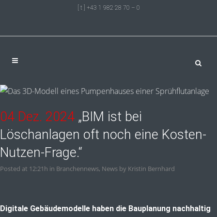
[ t ] +43 1 982 28 70 – 0
04 Dez. 2024
„BIM ist bei
Löschanlagen oft noch eine Kosten-
Nutzen-Frage.“
Posted at 12:21h
in
Branchennews
,
News
by
Kristin Bernhard
Digitale Gebäudemodelle haben die Bauplanung nachhaltig