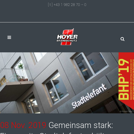
[ t ] +43 1 982 28 70 – 0
08 Nov. 2019
Gemeinsam stark: