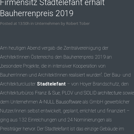
Firmensitz Stadtelefant erhält
Bauherrenpreis 2019
Posted at 13:50h
in
Unternehmen
by
Robert Tober
Am heutigen Abend vergab die Zentralvereinigung der
ArchitektInnen Österreichs den Bauherrenpreis 2019 an
„besondere Projekte, die in intensiver Kooperation von
BauherrInnen und ArchitektInnen realisiert wurden“. Der Bau- und
Architekturcluster
Stadtelefant
– von Hoyer Brandschutz, den
Architekturbüros
Franz & Sue
,
PLOV
und
SOLID architecture
sowie
dem Unternehmen
A-NULL Bausoftware
als GmbH gewerblicher
Nutzer/innen selbst entwickelt, geplant, errichtet und finanziert –
ging aus 132 Einreichungen und 24 Nominierungen als
Preisträger hervor. Der Stadtelefant ist das einzige Gebäude im