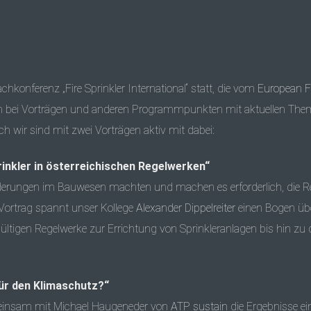
chkonferenz „Fire Sprinkler International“ statt, die vom
European Fi
ich bei Vorträgen und anderen Programmpunkten mit aktuellen Th
wir sind mit zwei Vorträgen aktiv mit dabei:
prinkler in österreichischen Regelwerken“
derungen im Bauwesen machten und machen es erforderlich, die Re
Vortrag spannt unser Kollege
Alexander Dippelreiter
einen Bogen übe
ll gültigen Regelwerke zur Errichtung von Sprinkleranlagen bis hin 
 für den Klimaschutz?“
meinsam mit Michael Haugeneder von
ATP sustain
die Ergebnisse ein