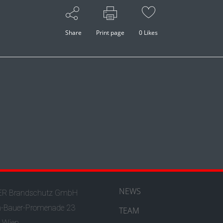
Share
Print page
0
Likes
NEWS
R Brandschutz GmbH
h-Bauer-Promenade 23
TEAM
 Wien