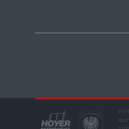
HOYE
Bloc
1100