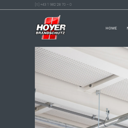
[ t ] +43 1 982 28 70 – 0
HOME