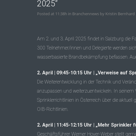
2025“
Posted at 11:38h
in
Branchennews
by
Kristin Bernhard
Am 2. und 3. April 2025 findet in Salzburg die Fa
300 Teilnehmer/innen und Delegierte werden s
wasserbasierte Brandbekämpfung befassen. Auch 
2. April | 09:45-10:15 Uhr | „Verweise auf S
Die Weiterentwicklung in der Technik und Verän
anzupassen und weiterzuentwickeln. In seinem 
Sprinklerrichtlinien in Österreich über die aktue
OIB-Richtlinien.
2. April | 11:45-12:15 Uhr | „Mehr Sprinkler
Geschäftsführer Werner Hoyer-Weber stellt ge