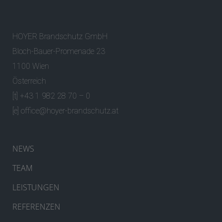
HOYER Brandschutz GmbH
Bloch-Bauer-Promenade 23
1100 Wien
Österreich
[t] +43 1 982 28 70 – 0
[e]
office@hoyer-brandschutz.at
NEWS
TEAM
LEISTUNGEN
REFERENZEN