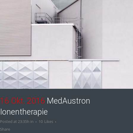
16 Okt. 2016
MedAustron
Ionentherapie
Posted at 23:35h
in
10
Likes
Share