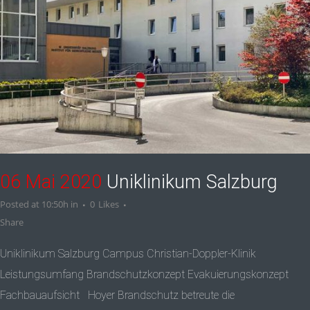
06 Mai 2020
Uniklinikum Salzburg
Posted at 10:50h
in
0
Likes
Share
Uniklinikum Salzburg Campus Christian-Doppler-Klinik
Leistungsumfang Brandschutzkonzept Evakuierungskonzept
Fachbauaufsicht Hoyer Brandschutz betreute die