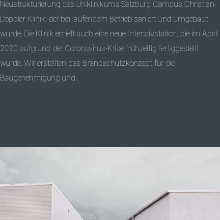
Neustrukturierung des Uniklinikums Salzburg Campus Christian-
Doppler-Klinik, der bei laufendem Betrieb saniert und umgebaut
wurde. Die Klinik erhielt auch eine neue Intensivstation, die im April
2020 aufgrund der Coronavirus-Krise frühzeitig fertiggestellt
wurde. Wir erstellten das Brandschutzkonzept für die
Baugenehmigung und...