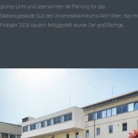
grünes Licht und übernahmen die Planung für das
Stationsgebäude Süd des Universitätsklinikums AKH Wien, das im
Frühjahr 2026 baulich fertiggestellt wurde. Der großflächige...