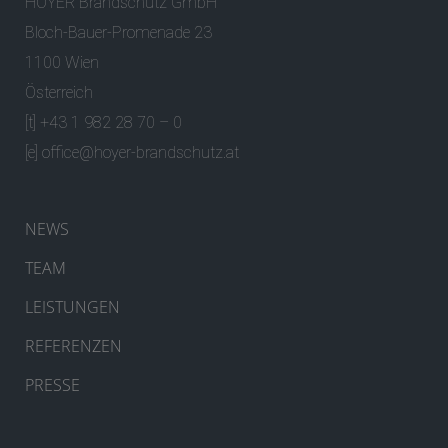
HOYER Brandschutz GmbH
Bloch-Bauer-Promenade 23
1100 Wien
Österreich
[t] +43 1 982 28 70 – 0
[e]
office@hoyer-brandschutz.at
NEWS
TEAM
LEISTUNGEN
REFERENZEN
PRESSE