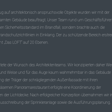
ug auf architektonisch anspruchsvolle Objekte wurden wir mit der
amten Gebäude beauftragt. Unser Team rund um Geschäftsführer 
en Sicherheitsstandard im Brandfall, sondern brachte auch die
randschutzrichtlinien in Einklang. Der zu schützende Bereich erstre
t „Das LOFT“ auf 20 Ebenen.
autete der Wunsch des Architektenteams. Wir konzipierten daher We
Art und Weise und für das Auge kaum wahrnehmbar in das Gebäude
lang der Träger der schrägliegenden Außenfassade mit ihren
läsernen Panoramarestaurant erfolgte eine Koordinierung der
en der Lichtdecke. Nach erfolgreicher Konzeption übernahmen wir 
usschreibung der Sprinkleranlage sowie die Ausführungsplanung.