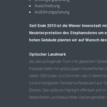
Ausschreibung
Ausführungsplanung
Seit Ende 2010 ist die Wiener Innenstadt m
Neuinterpretation des Stephansdoms um ein
hohen Gebäude planten wir auf Wunsch des
Optischer Landmark
Als steil aufragender Turm mit gläsernem Sockel 
Fassade bietet mit großzügigen Fensterfronten b
neben 208 Suiten und Zimmern des 5-Sterne Sup
rundumverglasten Panorama-Restaurant auf. Das 
Ebenen. Das optische Highlight offenbart sich 
farbenfrohen und beleuchteten Deckengemälde der K