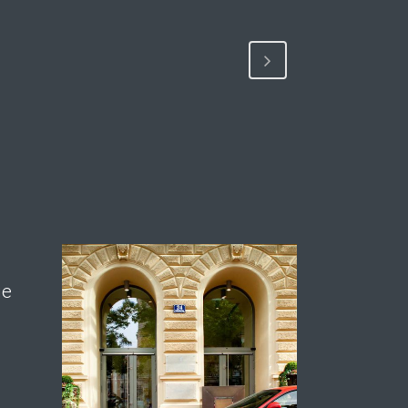
ge
view