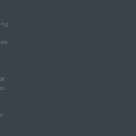
Ing.
ckte
ge,
 zu
im