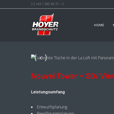
[ t ] +43 1 982 28 70 – 0
HOME
Nouvel Tower
–
SO/ Vie
Leistungsumfang
Entwurfsplanung
Bewilligungsplanung