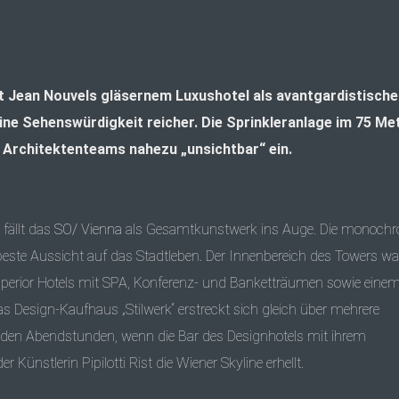
it Jean Nouvels gläsernem Luxushotel als avantgardistische
e Sehenswürdigkeit reicher. Die Sprinkleranlage im 75 Me
 Architektenteams nahezu „unsichtbar“ ein.
fällt das
SO/ Vienna
als Gesamtkunstwerk ins Auge. Die monoch
este Aussicht auf das Stadtleben. Der Innenbereich des Towers wa
erior Hotels mit
SPA
, Konferenz- und Banketträumen sowie eine
Design-Kaufhaus „Stilwerk“ erstreckt sich gleich über mehrere
in den Abendstunden, wenn die Bar des Designhotels mit ihrem
ünstlerin Pipilotti Rist die Wiener Skyline erhellt.