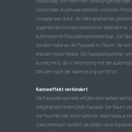
Überschlag von Flammen, Strahlungshitze oder 
horizontaler Außenwandstreifen zwischen Fenste
Vorgabe war durch die nahe aneinander platzierte
sogenannten kompensatorischen Maßnahme, um 
automatische Fassadensprinkleranlage. „Die Spri
sondern nahe an der Fassade im Raum. Sie verhin
erläutert Hoyer-Weber. Die Fassadensprinkler v
ausreichend, da in Verbindung mit der automa
Minuten nach der Alarmierung vor Ort ist.
Kamineffekt verhindert
Die Fassadensprinkler erfüllen eine weitere wic
vorgehängte hinterlüftete Fassade. Der Rau
vor Feuchte oder sommerlichen Wärmestaus klei
Zwischenraum besteht die Gefahr einer Kanalisi