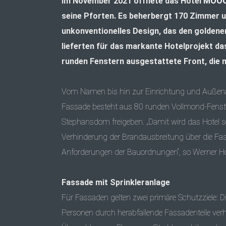
Im November 2021 öffnete das Hotel
MOO
seine Pforten. Es beherbergt 170 Zimmer u
unkonventionelles Design, das den goldene
lieferten für das markante Hotelprojekt d
runden Fenstern ausgestattete Front, die 
Vom Namen bis hin zur Einrichtung und Außenan
Fassade besteht aus 80 runden Vollmond-Fenstern
Stephansdom freigeben. „Damit wird das Hotel
Verhinderung der Brandausbreitung über die Fas
Anforderungen der Bauordnungen“, so Werner H
Fassade mit Sprinkleranlage
Für Fassaden gelten zwei primäre Schutzziele: 
Personen durch herabfallende Fassadenteile ve