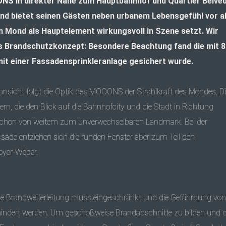
ONS
in direkter Nähe zum Hauptbahnhof und Quartier Belve
nd bietet seinen Gästen neben urbanem Lebensgefühl vor a
n Mond als Hauptelement wirkungsvoll in Szene setzt. Wir
as Brandschutzkonzept: Besondere Beachtung fand die mit 
mit einer Fassadensprinkleranlage gesichert wurde.
sicht folgt die Optik des MOOONS der Strahlkraft des Mondes. Di
, die den Blick auf die Bahnhofcity und die Stadt in Richtung
 schon von weitem zum unverwechselbaren Landmark. Bei der
sade entziehen sich die runden Fenster aber zum Teil den
oyer-Weber.
Die Brandweiterleitung muss eingeschränkt und die Gefährdung von
rhindert werden. Um geschoßweise Brandabschnitte zu bilden und 