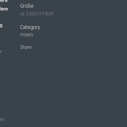
dere
Größe
llem
rd. 5.650 m² BGF
80
Category
Hotels
Share
e
den