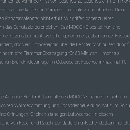
Funken zu verhindern, ist von Geschoß zu Geschoß ein 1,2 m hoh
rsturz-Unterkante und Parapet-Oberkante vorgeschrieben. Diese
n Panoramafenster nicht erfüllt. Wir griffen daher zu einer
das Schutzziel zu erreichen: Das MOOONS besitzt nun eine
nkler sitzen aber nicht, wie oft angenommen, außen an der Fassad
dern, dass ein Brandereignis über die Fenster nach außen dringt“,
erhindern eine Flammenübertragung für 60 Minuten – mehr als
tischen Brandmeldeanlage im Gebäude die Feuerwehr maximal 10
htige Aufgabe: Bei der Außenhülle des MOOONS handelt es sich um e
m zwischen Wärmedämmung und Fassadenbekleidung hat zum Schu
ne Öffnungen für einen ständigen Luftwechsel. In diesem
erung von Feuer und Rauch. Der dadurch entstehende ‚Kamineffekt