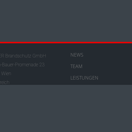
NEWS
R Brandschutz GmbH
h-Bauer-Promenade 23
TEAM
 Wien
LEISTUNGEN
reich
REFERENZEN
43 1 982 28 70 – 0
fice@hoyer-brandschutz.at
PRESSE
hutz & Impressum
· © HOYER Brandschutz GmbH ·
Gestaltung: Robert Tober · ww