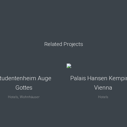
Related Projects
view
view
tudentenheim Auge
Palais Hansen Kempi
Gottes
Vienna
Hotels, Wohnhäuser
Hotels