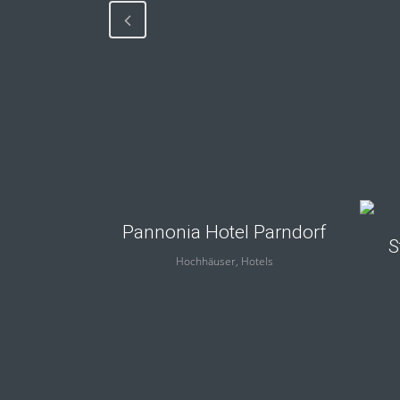
view
Pannonia Hotel Parndorf
S
Hochhäuser, Hotels