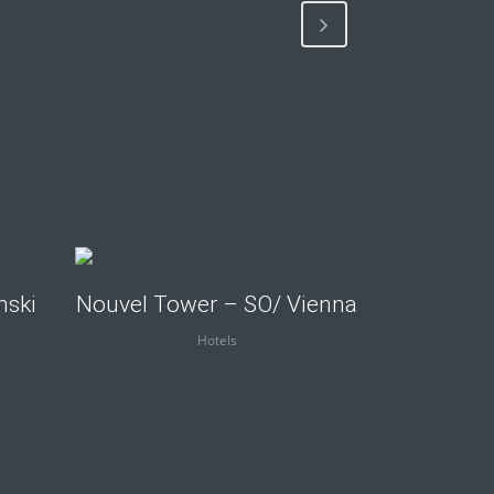
view
nski
Nouvel Tower – SO/ Vienna
Hotels