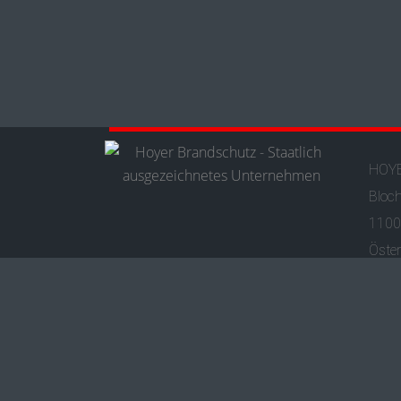
HOYE
Bloc
1100
Öster
[t] +
[e]
of
Datensc