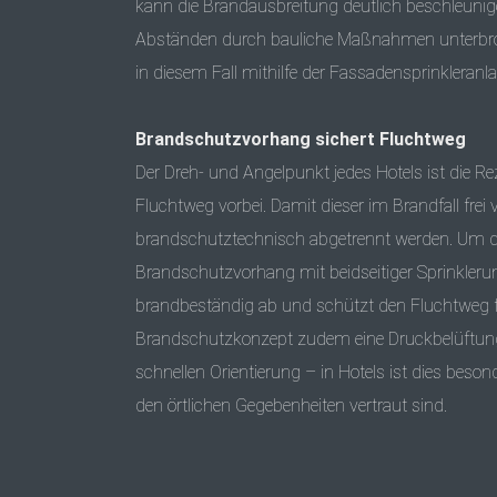
kann die Brandausbreitung deutlich beschleun
Abständen durch bauliche Maßnahmen unterbroch
in diesem Fall mithilfe der Fassadensprinkleranl
Brandschutzvorhang sichert Fluchtweg
Der Dreh- und Angelpunkt jedes Hotels ist die Re
Fluchtweg vorbei. Damit dieser im Brandfall frei
brandschutztechnisch abgetrennt werden. Um d
Brandschutzvorhang mit beidseitiger Sprinklerun
brandbeständig ab und schützt den Fluchtweg f
Brandschutzkonzept zudem eine Druckbelüftungs
schnellen Orientierung – in Hotels ist dies beso
den örtlichen Gegebenheiten vertraut sind.