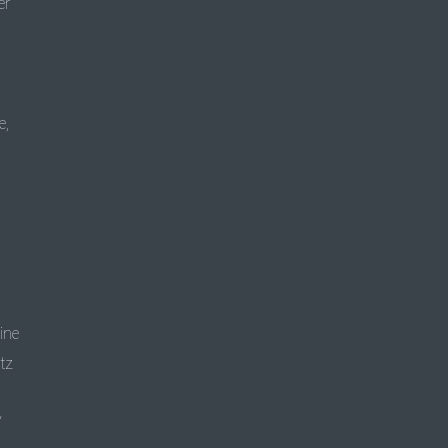
er
e,
ine
tz
‘