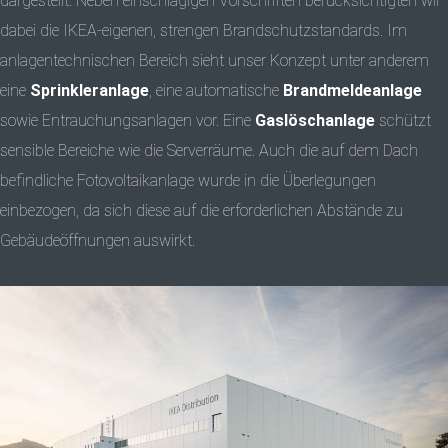
dargestellt. Neben einschlägigen Vorschriften berücksichtigten wir
dabei die IKEA-eigenen, strengen Brandschutzstandards. Im
anlagentechnischen Bereich sieht unser Konzept unter anderem
eine
Sprinkleranlage
, eine automatische
Brandmeldeanlage
sowie Entrauchungsanlagen vor. Eine
Gaslöschanlage
schützt
sensible Bereiche wie die Serverräume. Auch die auf dem Dach
befindliche Fotovoltaikanlage wurde in die Überlegungen
einbezogen, da sich diese auf die erforderlichen Abstände zu
Gebäudeöffnungen auswirkt.