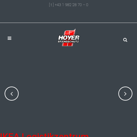
[ t ] +43 1 982 28 70 – 0
IKEA Logistikzentrum