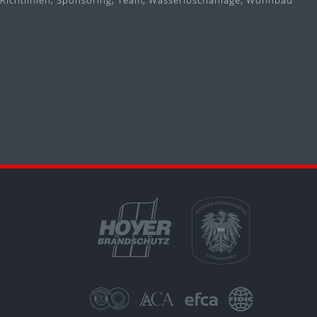
Richtlinien
Sponsoring
Team
Wasserlöschanlage
Wohnbau