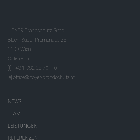
HOYER Brandschutz GmbH
Bloch-Bauer-Promenade 23
1100 Wien
Österreich
[t] +43 1 982 28 70 – 0
[e]
office@hoyer-brandschutz.at
NEWS
TEAM
LEISTUNGEN
REFERENZEN