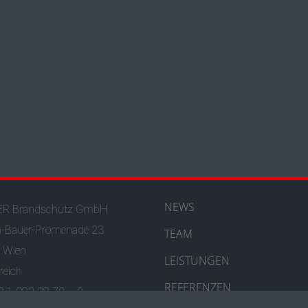
NEWS
R Brandschutz GmbH
h-Bauer-Promenade 23
TEAM
 Wien
LEISTUNGEN
reich
REFERENZEN
43 1 982 28 70 – 0