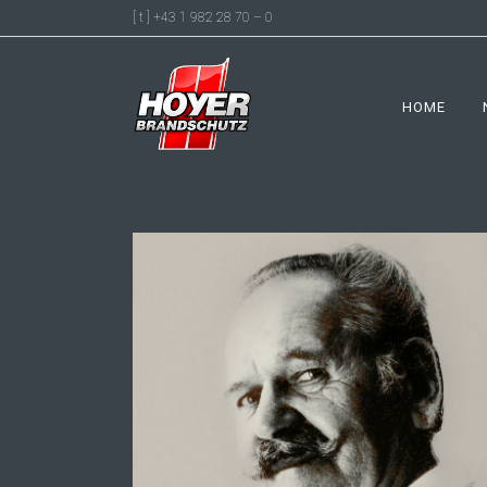
[ t ] +43 1 982 28 70 – 0
HOME