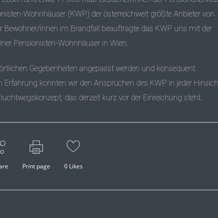
ionisten-Wohnhäuser (
KWP
) der österreichweit größte Anbieter von
er Bewohner/innen im Brandfall beauftragte das
KWP
uns mit der
einer Pensionisten-Wohnhäuser in Wien.
 örtlichen Gegebenheiten angepasst werden und konsequent
en Erfahrung konnten wir den Ansprüchen des
KWP
in jeder Hinsich
uchtwegskonzept, das derzeit kurz vor der Einreichung steht.
are
Print page
0
Likes