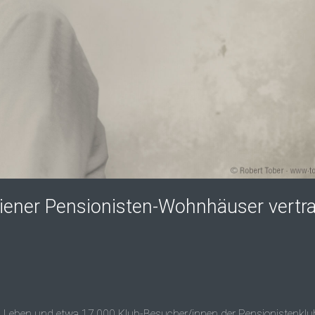
ener Pensionisten-Wohnhäuser vertr
 Leben und etwa 17.000 Klub-Besucher/innen der Pensionistenklu