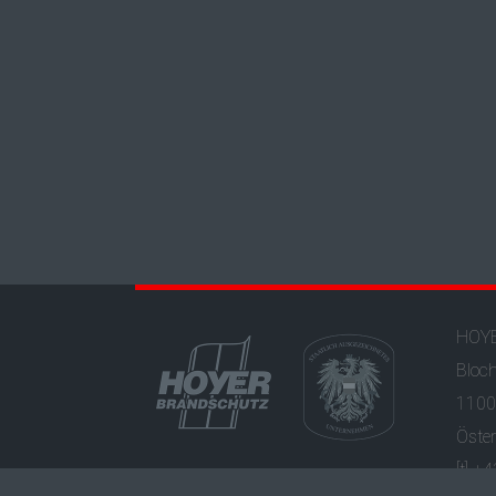
HOYE
Bloc
1100
Öster
[t] +