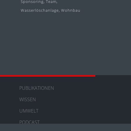
Sponsoring
Team
Wasserlöschanlage
Wohnbau
PUBLIKATIONEN
WISSEN
UMWELT
PODCAST