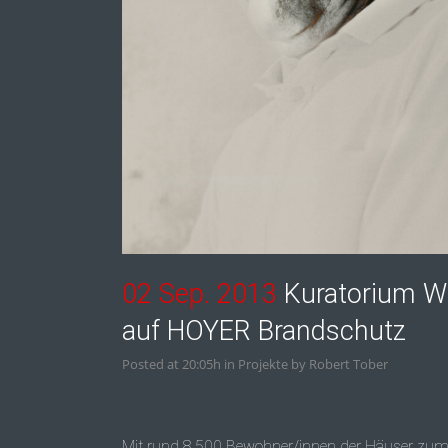
02 Sep. 2013
Kuratorium Wi
auf HOYER Brandschutz
Posted at 20:05h
in
Projekte
by
Robert Tober
Mit rund 8.500 Bewohner/innen der Häuser zum