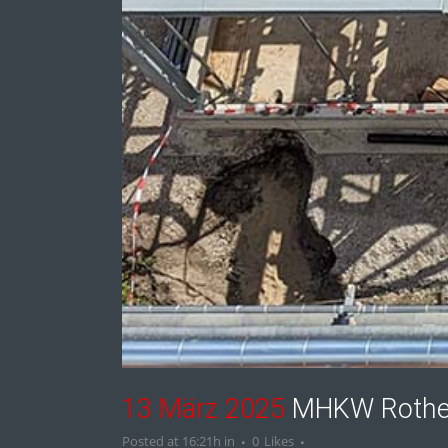
13 März 2025
MHKW Rothe
Posted at 16:21h
in
0
Likes