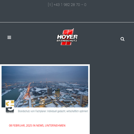
[ t ] +43 1 982 28 70 – 0
08 FEBRUAR, 2025
IN
NEWS
,
UNTERNEHMEN