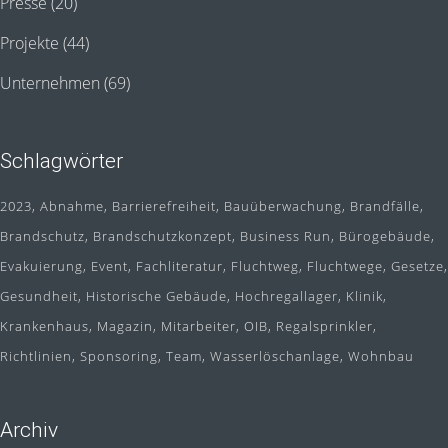
Presse
(20)
Projekte
(44)
Unternehmen
(69)
Schlagwörter
2023
Abnahme
Barrierefreiheit
Bauüberwachung
Brandfälle
Brandschutz
Brandschutzkonzept
Business Run
Bürogebäude
Evakuierung
Event
Fachliteratur
Fluchtweg
Fluchtwege
Gesetze
Gesundheit
Historische Gebäude
Hochregallager
Klinik
Krankenhaus
Magazin
Mitarbeiter
OIB
Regalsprinkler
Richtlinien
Sponsoring
Team
Wasserlöschanlage
Wohnbau
Archiv