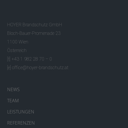
HOYER Brandschutz GmbH
Bloch-Bauer-Promenade 23
1100 Wien
Österreich
[t] +43 1 982 28 70 – 0
[e]
office@hoyer-brandschutz.at
NEWS
TEAM
LEISTUNGEN
REFERENZEN